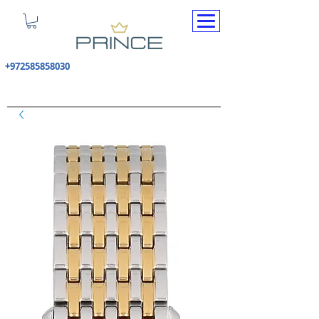
+972585858030