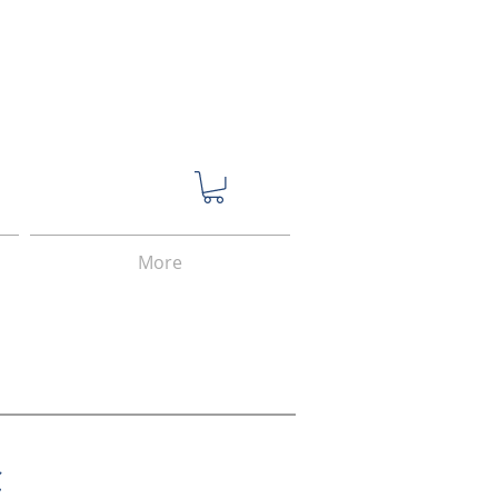
More
C