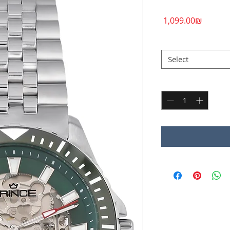
Price
‏1,099.00 ‏₪
CHOOSE DIAL COLO
Select
Quantity
*