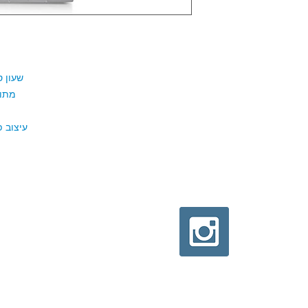
שעון ספורטיבי אוטומאטי מנגנון יפני משובח
מתוצרת סיטיזן יפן . עמיד למים 100 מטר
עיצוב פתוח סקלטון המראה את מנגנון השעון