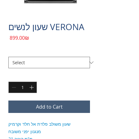
שעון לנשים VERONA
Price
‏899.00 ‏₪
*
צבע ולוח השעון
Quantity
*
Add to Cart
שעון משולב פלדת אל חלד וקרמיק
מנגנון יפני משובח
21 מ"מ קוטר