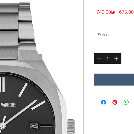
Regular
 ‏749.00 ‏₪ 
Price
צבע ולוח השעון
*
Select
Quantity
*