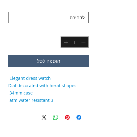
*
COLOR AND DIAL
כמות
*
הוספה לסל
Elegant dress watch
Dial decorated with herat shapes
34mm case
3 atm water resistant